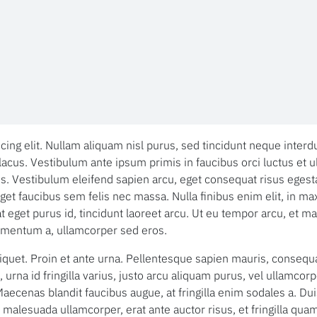
cing elit. Nullam aliquam nisl purus, sed tincidunt neque inte
us. Vestibulum ante ipsum primis in faucibus orci luctus et u
isus. Vestibulum eleifend sapien arcu, eget consequat risus ege
et faucibus sem felis nec massa. Nulla finibus enim elit, in ma
 eget purus id, tincidunt laoreet arcu. Ut eu tempor arcu, et m
ementum a, ullamcorper sed eros.
et. Proin et ante urna. Pellentesque sapien mauris, consequat ne
, urna id fringilla varius, justo arcu aliquam purus, vel ullamcor
aecenas blandit faucibus augue, at fringilla enim sodales a. D
 malesuada ullamcorper, erat ante auctor risus, et fringilla qua