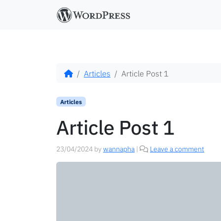
c
o
n
t
e
n
t
Articles
Article Post 1
Articles
Article Post 1
23/04/2024
by
wannapha
|
Leave a comment