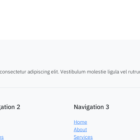
onsectetur adipiscing elit. Vestibulum molestie ligula vel rutr
ation 2
Navigation 3
Home
About
es
Services