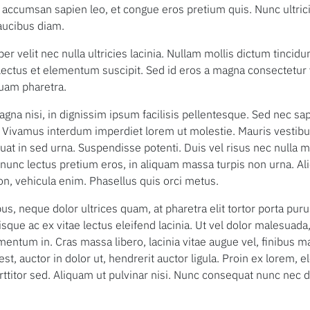
In accumsan sapien leo, et congue eros pretium quis. Nunc ultric
aucibus diam.
 velit nec nulla ultricies lacinia. Nullam mollis dictum tincidun
is lectus et elementum suscipit. Sed id eros a magna consectetur
uam pharetra.
agna nisi, in dignissim ipsum facilisis pellentesque. Sed nec sap
m. Vivamus interdum imperdiet lorem ut molestie. Mauris vesti
quat in sed urna. Suspendisse potenti. Duis vel risus nec null
, nunc lectus pretium eros, in aliquam massa turpis non urna. 
on, vehicula enim. Phasellus quis orci metus.
us, neque dolor ultrices quam, at pharetra elit tortor porta puru
sque ac ex vitae lectus eleifend lacinia. Ut vel dolor malesuada
lementum in. Cras massa libero, lacinia vitae augue vel, finibus
est, auctor in dolor ut, hendrerit auctor ligula. Proin ex lorem, e
ttitor sed. Aliquam ut pulvinar nisi. Nunc consequat nunc nec d